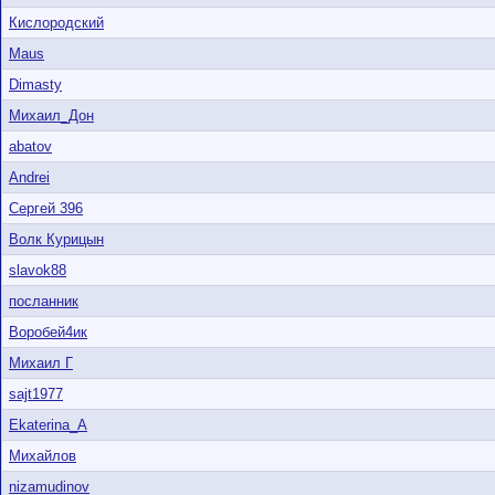
Кислородский
Maus
Dimasty
Михаил_Дон
abatov
Andrei
Сергей 396
Волк Курицын
slavok88
посланник
Воробей4ик
Михаил Г
sajt1977
Ekaterina_A
Михайлов
nizamudinov