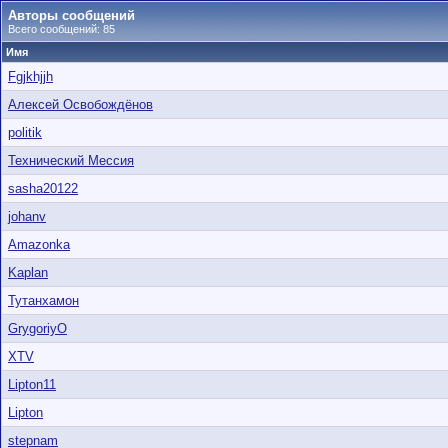
Авторы сообщений
Всего сообщений: 85
Имя
Fgjkhjjh
Алексей Освобождёнов
politik
Технический Мессия
sasha20122
johanv
Amazonka
Kaplan
Тутанхамон
GrygoriyO
XTV
Lipton11
Lipton
stepnam