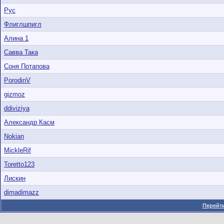
Рус
Флиглшпигл
Алина 1
Савва Така
Соня Потапова
PorodinV
gizmoz
ddiviziya
Александр Касм
Nokian
MickleRif
Toretto123
Лискин
dimadimazz
Перейти