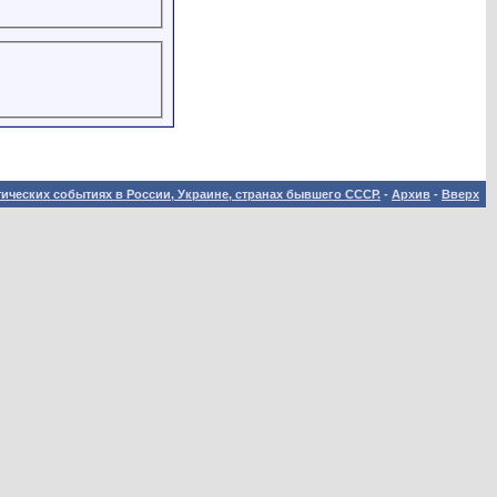
ических событиях в России, Украине, странах бывшего СССР.
-
Архив
-
Вверх