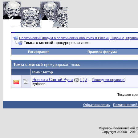
Политический форум о политических событиях в России, Украине, страна
Темы с меткой
прокурорская ложь
Регистрация
Правила форума
Темы с меткой
прокурорская ложь
Тема / Автор
Новости Святой Руси
(
1
2
3
...
Последняя страница
)
Кубарев
Текущее вре
Обратная связь
-
Политический 
Мировой политический фор
Copyright ©2000 - 2010,