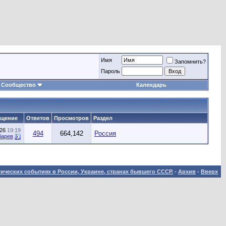
Имя
Запомнить?
Пароль
Сообщество
Календарь
бщение
Ответов
Просмотров
Раздел
026
19:19
494
664,142
Россия
барев
ических событиях в России, Украине, странах бывшего СССР.
-
Архив
-
Вверх