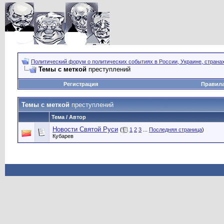
Политический форум о политических событиях в России, Украине, страна
Темы с меткой
преступлений
Регистрация
Правил
Темы с меткой
преступлений
Тема / Автор
Новости Святой Руси
(
1
2
3
...
Последняя страница
)
Кубарев