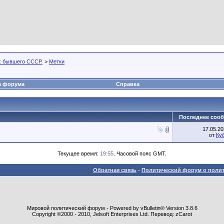
х бывшего СССР.
>
Метки
а форума
Справка
Последнее соо
17.05.2
от
Ку
Текущее время:
19:55
. Часовой пояс GMT.
Обратная связь
-
Политический форум о полит
Мировой политический форум - Powered by vBulletin® Version 3.8.6
Copyright ©2000 - 2010, Jelsoft Enterprises Ltd. Перевод: zCarot