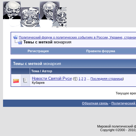
Политический форум о политических событиях в России, Украине, страна
Темы с меткой
монархия
Регистрация
Правила форума
Темы с меткой
монархия
Тема / Автор
Новости Святой Руси
(
1
2
3
...
Последняя страница
)
Кубарев
Текущее вре
Обратная связь
-
Политический 
Мировой политический фор
Copyright ©2000 - 2010,