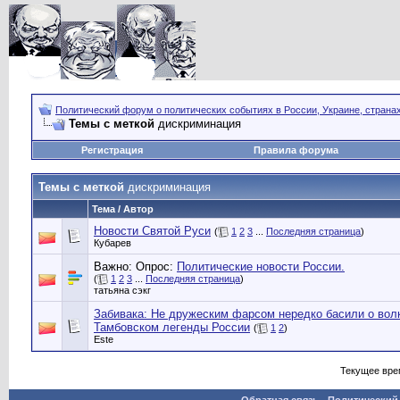
Политический форум о политических событиях в России, Украине, страна
Темы с меткой
дискриминация
Регистрация
Правила форума
Темы с меткой
дискриминация
Тема / Автор
Новости Святой Руси
(
1
2
3
...
Последняя страница
)
Кубарев
Важно: Опрос:
Политические новости России.
(
1
2
3
...
Последняя страница
)
татьяна сэкг
Забивака: Не дружеским фарсом нередко басили о вол
Тамбовском легенды России
(
1
2
)
Este
Текущее вре