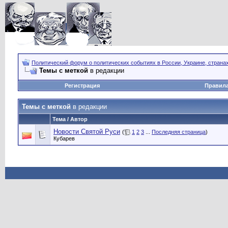
Политический форум о политических событиях в России, Украине, страна
Темы с меткой
в редакции
Регистрация
Правил
Темы с меткой
в редакции
Тема / Автор
Новости Святой Руси
(
1
2
3
...
Последняя страница
)
Кубарев