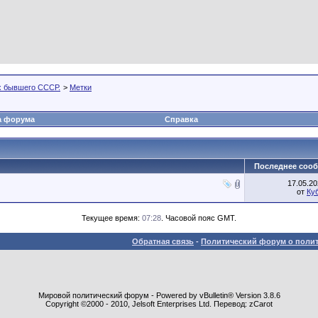
х бывшего СССР.
>
Метки
а форума
Справка
Последнее соо
17.05.2
от
Ку
Текущее время:
07:28
. Часовой пояс GMT.
Обратная связь
-
Политический форум о полит
Мировой политический форум - Powered by vBulletin® Version 3.8.6
Copyright ©2000 - 2010, Jelsoft Enterprises Ltd. Перевод: zCarot