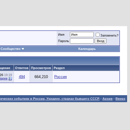
Имя
Запомнить?
Пароль
Сообщество
Календарь
бщение
Ответов
Просмотров
Раздел
026
19:19
494
664,210
Россия
барев
ических событиях в России, Украине, странах бывшего СССР.
-
Архив
-
Вверх