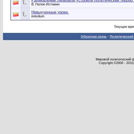
Радикальные либералы устроили политический террор
В. Патюк-Истомин
Невыученные уроки.
indvdium
Текущее вре
Обратная связь
-
Политический 
Мировой политический фор
Copyright ©2000 - 2010,