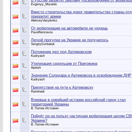
В России запретят рекламу «освобождения от мобилиз
Evgenyy_Murahin
Вместо строительства дорог правительство страны отд
приоритет армии
AlekseyVasylenko
От мобилизации на автомобиле не уедешь
PavelNenravov
Легкой прогулки на Украине не получилось
SergeyGorbatuk
Положение дел под Артемовском
Kudryash
Утилизация сидельцев от Пригожина
Aptash
Значение Соледара и Артемовска в освобождении ДНР
Kudryash
Препятствия на пути к Артемовску
Raminadr
Впервые в новейшей истории российский город стал
территорией Украины
В. Патюк-Истомин
Пойдёт ли на пользу частичная мобилизация целям СВ
Украине?
В. Патюк-Истомин