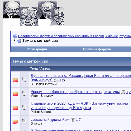
Политический форум о политических событиях в России, Украине, страна
Темы с меткой
сво
Регистрация
Правила форума
Темы с меткой
сво
Тема / Автор
Лучшая теннисистка России Дарья Касаткина соверши
"каминг-аут"
(
1
2
)
В. Патюк-Истомин
Россия все больше приобретает черты диктатуры
(
1
2
Viktor_Shmalev
Главные итоги 2023 года — ЧВК «Вагнер» уничтожила
украинскую армию под Бахмутом
PoliticsSphere
серьезный дядка Ким
(
1
2
)
Викуша