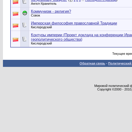
Ангел-Хранитель
Коммунизм - религия?
Совок
Имперская философия православной Традиции
Кислородский
Контуры империи (Проект доклада на конференции Ира
геополитического общества)
Кислородский
Текущее вре
Обратная связь
-
Политический 
Мировой политический фор
Copyright ©2000 - 2010,