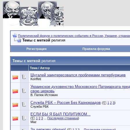
Политический форум о политических событиях в России, Украине, страна
Темы с меткой
религия
Регистрация
Правила форума
Темы с меткой
религия
Тема / Автор
Шугалей заинтересовался проблемами петербуржцев
Konffeti
Украинское духовенство Московского Патриархата пре
свою церковь
В. Патюк-Истомин
Служба РБК – Россия Без Казнокрадов
(
1
2
3
)
Служба РБК
ЕСЛИ БЫ Я БЫЛ ПОЛИТИКОМ...
(
1
2
3
...
Последняя страница
)
Maz
За державу обидно!
(
1
2
3
...
Последняя страница
)