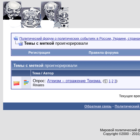
Политический форум о политических событиях в России, Украине, страна
Темы с меткой
проигнорировали
Регистрация
Правила форума
Темы с меткой
проигнорировали
Тема / Автор
Опрос:
Атеизм – отражение Теизма.
(
1
2
3
)
Rinates
Текущее вре
Обратная связь
-
Политический 
Мировой политический фор
Copyright ©2000 - 2010,