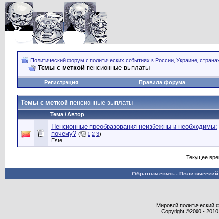
Политический форум о политических событиях в России, Украине, страна
Темы с меткой
пенсионные выплаты
Регистрация
Правила форума
Темы с меткой
пенсионные выплаты
Тема / Автор
Пенсионные преобразования неизбежны и необходимы:
почему?
(
1
2
3
)
Este
Текущее вре
Обратная связь
-
Политический 
Мировой политический фор
Copyright ©2000 - 2010,