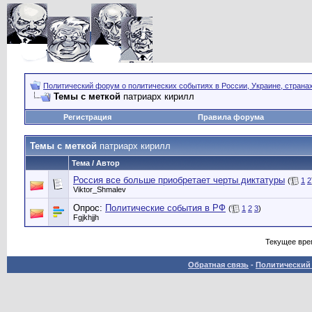
Политический форум о политических событиях в России, Украине, страна
Темы с меткой
патриарх кирилл
Регистрация
Правила форума
Темы с меткой
патриарх кирилл
Тема / Автор
Россия все больше приобретает черты диктатуры
(
1
2
Viktor_Shmalev
Опрос:
Политические события в РФ
(
1
2
3
)
Fgjkhjjh
Текущее вре
Обратная связь
-
Политический 