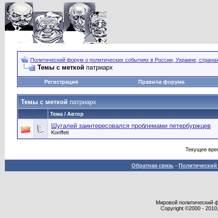
Политический форум о политических событиях в России, Украине, страна
Темы с меткой
патриарх
Регистрация
Правила форума
Темы с меткой
патриарх
Тема / Автор
Шугалей заинтересовался проблемами петербуржцев
Konffeti
Текущее вре
Обратная связь
-
Политический 
Мировой политический фор
Copyright ©2000 - 2010,