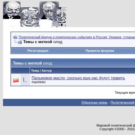
Политический форум о политических событиях в России, Украине, страна
Темы с меткой
олод
Регистрация
Правила форума
Темы с меткой
олод
Тема / Автор
Пальмовое масло, сколько еще нас будут травить
mashinist
Текущее вре
Обратная связь
-
Политический 
Мировой политический фор
Copyright ©2000 - 2010,