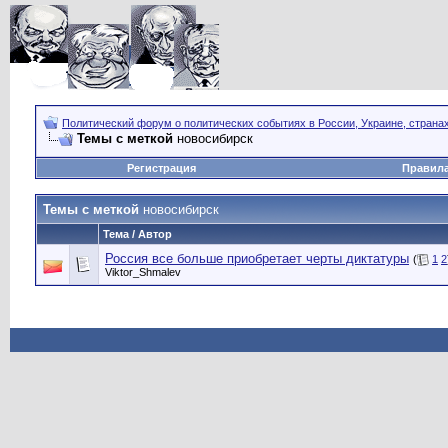
Политический форум о политических событиях в России, Украине, страна
Темы с меткой
новосибирск
Регистрация
Правил
Темы с меткой
новосибирск
Тема / Автор
Россия все больше приобретает черты диктатуры
(
1
2
Viktor_Shmalev