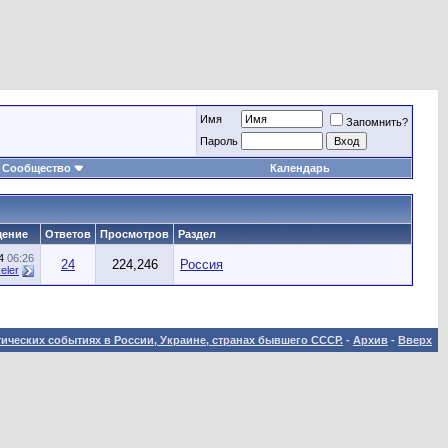
Имя
Запомнить?
Пароль
Сообщество
Календарь
щение
Ответов
Просмотров
Раздел
24
06:26
24
224,246
Россия
eler
ических событиях в России, Украине, странах бывшего СССР.
-
Архив
-
Вверх