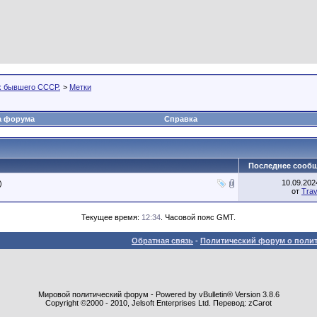
х бывшего СССР.
>
Метки
а форума
Справка
Последнее сооб
10.09.20
)
от
Trav
Текущее время:
12:34
. Часовой пояс GMT.
Обратная связь
-
Политический форум о полит
Мировой политический форум - Powered by vBulletin® Version 3.8.6
Copyright ©2000 - 2010, Jelsoft Enterprises Ltd. Перевод: zCarot