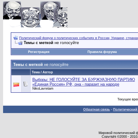
Политический форум о политических событиях в России, Украине, страна
Темы с меткой
не голосуйте
Регистрация
Правила форума
Темы с меткой
не голосуйте
Тема / Автор
Выборы: НЕ ГОЛОСУЙТЕ ЗА БУРЖУАЗНУЮ ПАРТИЮ
«Единая Россия» РФ, она - паразит на народе
NikoLavretam
Текущее вре
Обратная связь
-
Политический 
Мировой политический фор
Copyright ©2000 - 2010,