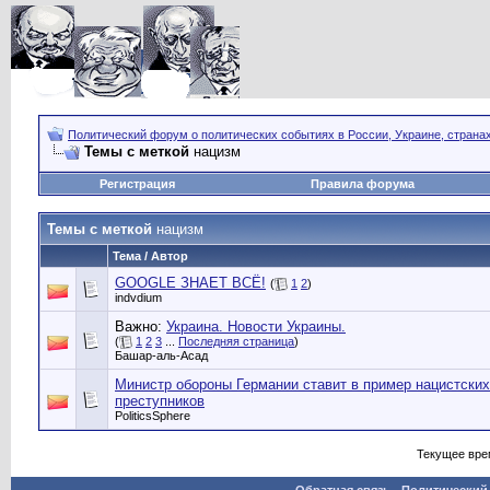
Политический форум о политических событиях в России, Украине, страна
Темы с меткой
нацизм
Регистрация
Правила форума
Темы с меткой
нацизм
Тема / Автор
GOOGLE ЗНАЕТ ВСЁ!
(
1
2
)
indvdium
Важно:
Украина. Новости Украины.
(
1
2
3
...
Последняя страница
)
Башар-аль-Асад
Министр обороны Германии ставит в пример нацистских
преступников
PoliticsSphere
Текущее вре