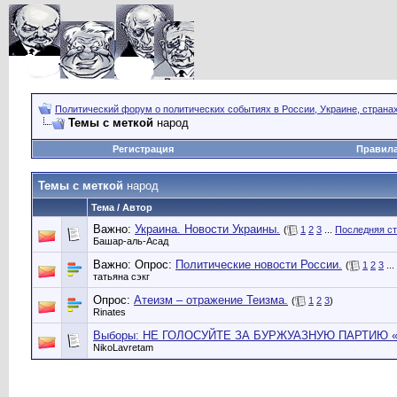
Политический форум о политических событиях в России, Украине, страна
Темы с меткой
народ
Регистрация
Правил
Темы с меткой
народ
Тема / Автор
Важно:
Украина. Новости Украины.
(
1
2
3
...
Последняя с
Башар-аль-Асад
Важно: Опрос:
Политические новости России.
(
1
2
3
...
татьяна сэкг
Опрос:
Атеизм – отражение Теизма.
(
1
2
3
)
Rinates
Выборы: НЕ ГОЛОСУЙТЕ ЗА БУРЖУАЗНУЮ ПАРТИЮ «Един
NikoLavretam