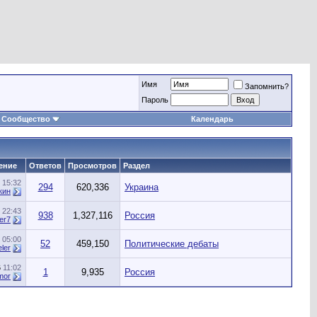
Имя
Запомнить?
Пароль
Сообщество
Календарь
ение
Ответов
Просмотров
Раздел
5
15:32
294
620,336
Украина
кин
5
22:43
938
1,327,116
Россия
er7
5
05:00
52
459,150
Политические дебаты
ler
6
11:02
1
9,935
Россия
mor