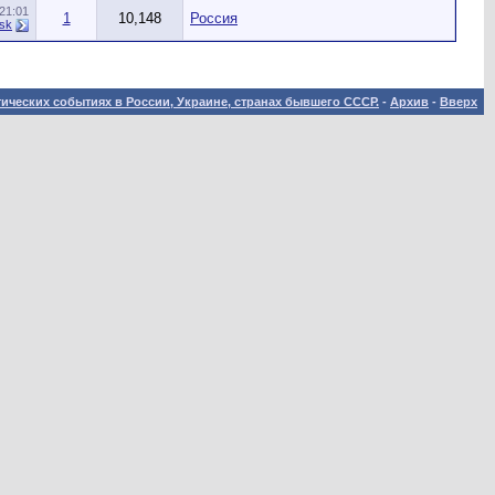
21:01
1
10,148
Россия
9sk
ических событиях в России, Украине, странах бывшего СССР.
-
Архив
-
Вверх