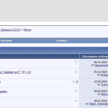
х бывшего СССР.
>
Метки
а форума
Справка
Последнее сообще
05.01.2025
от
Национали
 "каминг-аут"
25.12.2024
(
1
2
)
от
Кубар
10.09.2024
)
от
Trave
ации»
28.02.2023
от
Вику
30.01.2023
от
Viktor_Fedorni