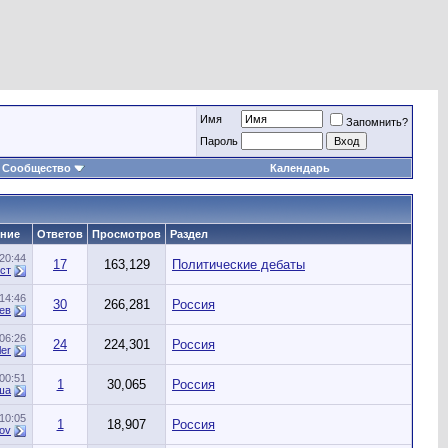
Имя
Запомнить?
Пароль
Сообщество
Календарь
ние
Ответов
Просмотров
Раздел
20:44
17
163,129
Политические дебаты
ст
14:46
30
266,281
Россия
ев
06:26
24
224,301
Россия
ler
00:51
1
30,065
Россия
ша
10:05
1
18,907
Россия
kov