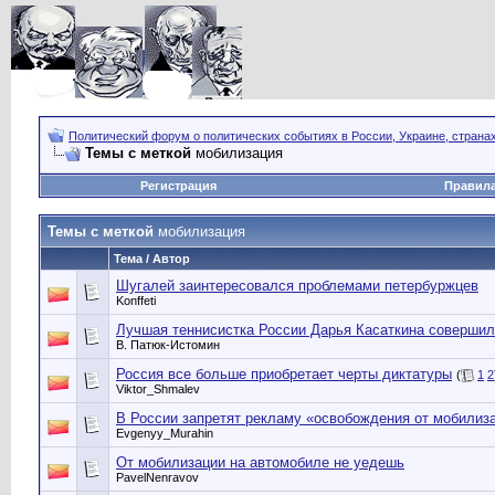
Политический форум о политических событиях в России, Украине, страна
Темы с меткой
мобилизация
Регистрация
Правил
Темы с меткой
мобилизация
Тема / Автор
Шугалей заинтересовался проблемами петербуржцев
Konffeti
Лучшая теннисистка России Дарья Касаткина совершила
В. Патюк-Истомин
Россия все больше приобретает черты диктатуры
(
1
2
Viktor_Shmalev
В России запретят рекламу «освобождения от мобилиз
Evgenyy_Murahin
От мобилизации на автомобиле не уедешь
PavelNenravov