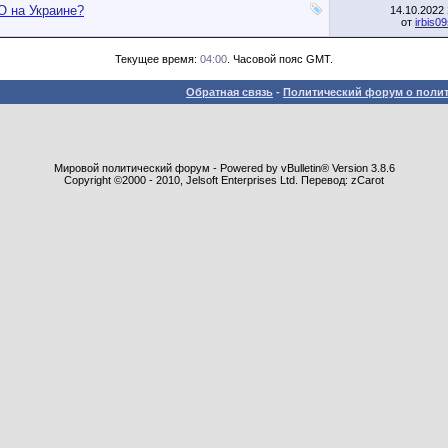
О на Украине?
14.10.2022
от
irbis0
Текущее время:
04:00
. Часовой пояс GMT.
Обратная связь
-
Политический форум о полит
Мировой политический форум - Powered by vBulletin® Version 3.8.6
Copyright ©2000 - 2010, Jelsoft Enterprises Ltd. Перевод: zCarot