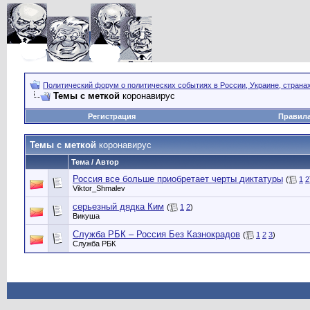
Политический форум о политических событиях в России, Украине, страна
Темы с меткой
коронавирус
Регистрация
Правил
Темы с меткой
коронавирус
Тема / Автор
Россия все больше приобретает черты диктатуры
(
1
2
Viktor_Shmalev
серьезный дядка Ким
(
1
2
)
Викуша
Служба РБК – Россия Без Казнокрадов
(
1
2
3
)
Служба РБК