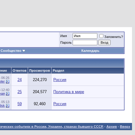
Имя
Запомнить?
Пароль
Сообщество
Календарь
ение
Ответов
Просмотров
Раздел
4
06:26
24
224,270
Россия
eler
3
12:40
25
204,577
Политика в мире
ная
1
05:13
59
92,460
Россия
09sk
ических событиях в России, Украине, странах бывшего СССР.
-
Архив
-
Вверх