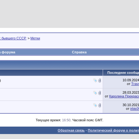
х бывшего СССР.
>
Метки
а форума
Справка
Последнее сообщ
10.09.202
)
от
Trav
28.03.202
от
Каролина Прекрас
30.10.202
от
irbis
Текущее время:
16:50
. Часовой пояс GMT.
Обратная связь
-
Политический форум о полит