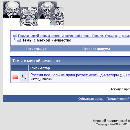
Политический форум о политических событиях в России, Украине, страна
Темы с меткой
имущество
Регистрация
Правила форума
Темы с меткой
имущество
Тема / Автор
Россия все больше приобретает черты диктатуры
(
1
2
Viktor_Shmalev
Текущее вре
Обратная связь
-
Политический 
Мировой политический фор
Copyright ©2000 - 2010,