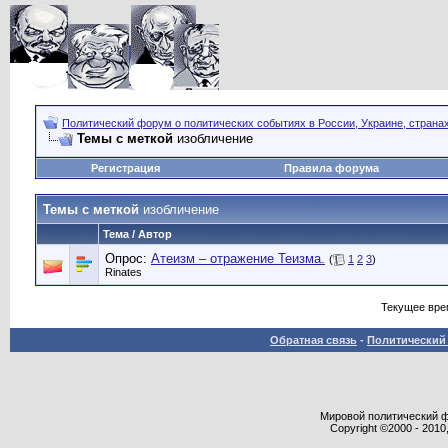
Политический форум о политических событиях в России, Украине, страна
Темы с меткой
изобличение
Регистрация
Правила форума
Темы с меткой
изобличение
Тема / Автор
Опрос:
Атеизм – отражение Теизма.
(
1
2
3
)
Rinates
Текущее вре
Обратная связь
-
Политический 
Мировой политический фор
Copyright ©2000 - 2010,