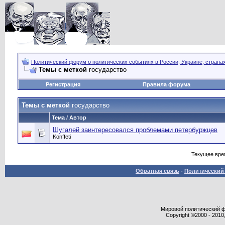
Политический форум о политических событиях в России, Украине, страна
Темы с меткой
государство
Регистрация
Правила форума
Темы с меткой
государство
Тема / Автор
Шугалей заинтересовался проблемами петербуржцев
Konffeti
Текущее вре
Обратная связь
-
Политический 
Мировой политический фор
Copyright ©2000 - 2010,