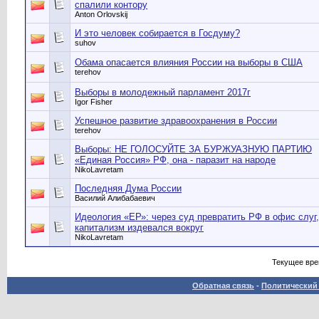
спалили контору
Anton Orlovskij
И это человек собирается в Госдуму?
suhov
Обама опасается влияния России на выборы в США
terehov
Выборы в молодежный парламент 2017г
Igor Fisher
Успешное развитие здравоохранения в России
terehov
Выборы: НЕ ГОЛОСУЙТЕ ЗА БУРЖУАЗНУЮ ПАРТИЮ
«Единая Россия» РФ, она - паразит на народе
NikoLavretam
Последняя Дума России
Василий Алибабаевич
Идеология «ЕР»: через суд превратить РФ в офис слуг,
капитализм издевался вокруг
NikoLavretam
Текущее вр
Обратная связь
-
Политический 