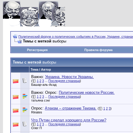
Политический форум о политических событиях в России, Украине, страна
Темы с меткой
выборы
Регистрация
Правила форума
Темы с меткой
выборы
Тема / Автор
Важно:
Украина. Новости Украины.
(
1
2
3
...
Последняя страница
)
Башар-аль-Асад
Важно: Опрос:
Политические новости России.
(
1
2
3
...
Последняя страница
)
татьяна сэкг
Опрос:
Атеизм – отражение Теизма.
(
1
2
3
)
Rinates
Что Путин сделал хорошего для России?
(
1
2
3
...
Последняя страница
)
Олег П