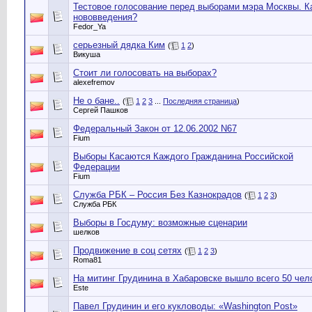
Тестовое голосование перед выборами мэра Москвы. К
нововведения?
Fedor_Ya
серьезный дядка Ким
(
1
2
)
Викуша
Стоит ли голосовать на выборах?
alexefremov
Не о бане..
(
1
2
3
...
Последняя страница
)
Сергей Пашков
Федеральный Закон от 12.06.2002 N67
Fium
Выборы Касаются Каждого Гражданина Российской
Федерации
Fium
Служба РБК – Россия Без Казнокрадов
(
1
2
3
)
Служба РБК
Выборы в Госдуму: возможные сценарии
шелков
Продвижение в соц сетях
(
1
2
3
)
Roma81
На митинг Грудинина в Хабаровске вышло всего 50 чел
Este
Павел Грудинин и его кукловоды: «Washington Post»