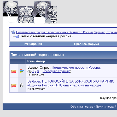
Политический форум о политических событиях в России, Украине, страна
Темы с меткой
«единая россия»
Регистрация
Правила форума
Темы с меткой
«единая россия»
Тема / Автор
Важно: Опрос:
Политические новости России.
(
1
2
3
...
Последняя страница
)
татьяна сэкг
Выборы: НЕ ГОЛОСУЙТЕ ЗА БУРЖУАЗНУЮ ПАРТИЮ
«Единая Россия» РФ, она - паразит на народе
NikoLavretam
Текущее вре
Обратная связь
-
Политический 