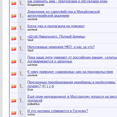
как изменить мир - предлагаем и обсуждаем идеи
Владимирам
Доведение до самоубийства в Михайловской
артиллерийской академии
шелков
Когда уже и пропаганда не поможет
шелков
«Штаб Навального. Полный финиш»
Vasil
Неполживые немецкие НКО: а нас за что?
Vasil
Пока наши дети умирают от российских вакцин, «элиты
договариваются о западных
шелков
К чему приводит «заморозка» цен на продовольствие
шелков
Пенсионные преобразования неизбежны и необходимы:
почему?
(
1
2
3
)
Este
Ещё один недокандидат в Мосгордуму попался на рисо
подписей
politathka
И это человек собирается в Госдуму?
suhov