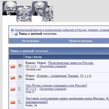
Политический форум о политических событиях в России, Украине, страна
Темы с меткой
политика
Регистрация
Правила форума
Темы с меткой
политика
Тема / Автор
Важно: Опрос:
Политические новости России.
(
1
2
3
...
Последняя страница
)
татьяна сэкг
Опрос:
Атеизм – отражение Теизма.
(
1
2
3
)
Rinates
Что Путин сделал хорошего для России?
(
1
2
3
...
Последняя страница
)
Олег П
Тестовое голосование перед выборами мэра Москвы. К
нововведения?
Fedor_Ya