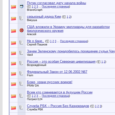
Путин согласовал дату начала войны
(
1
2
3
...
Последняя страница
)
BraveGraph
серьезный дядка Ким
(
1
2
)
Викуша
США вложили в Украину миллиарды для разработки
биологического оружия
Алксей
Не о бане..
(
1
2
3
...
Последняя страница
)
Сергей Пашков
Зачем Зеленскому понадобилось похищение судьи Чау
Vasil
Россия – это особая Северная цивилизация
(
1
2
)
Возрождённый
Федеральный Закон от 12.06.2002 N67
Fium
Боже, храни русских воинов!
PRAV DA
Всем кто сомневается в будущем России
(
1
2
3
...
Последняя страница
)
Патриот124
Служба РБК – Россия Без Казнокрадов
(
1
2
3
)
Служба РБК