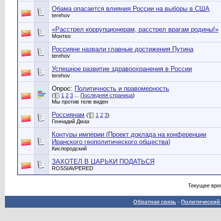
Обама опасается влияния России на выборы в США
terehov
«Расстрел коррупционерам, расстрел врагам родины!»
Монтео
Россияне назвали главные достижения Путина
terehov
Успешное развитие здравоохранения в России
terehov
Опрос:
Политичность и правомерность
(
1
2
3
...
Последняя страница
)
Мы против теле виден
Россиянам
(
1
2
3
)
Геннадий Дмах
Контуры империи (Проект доклада на конференции
Иранского геополитического общества)
Кислородский
ЗАХОТЕЛ В ЦАРЬКИ ПОДАТЬСЯ
ROSSIAVPERED
Текущее вре
Обратная связь
-
Политический 