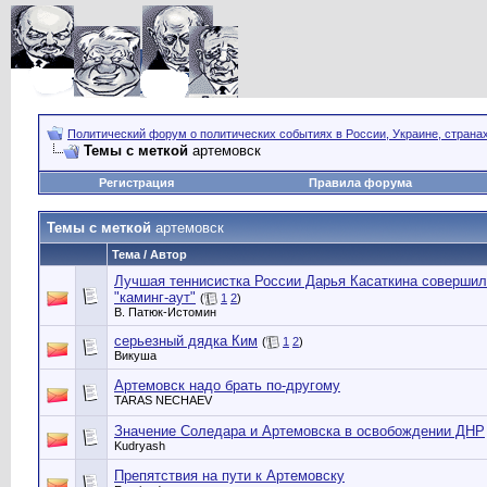
Политический форум о политических событиях в России, Украине, страна
Темы с меткой
артемовск
Регистрация
Правила форума
Темы с меткой
артемовск
Тема / Автор
Лучшая теннисистка России Дарья Касаткина соверши
"каминг-аут"
(
1
2
)
В. Патюк-Истомин
серьезный дядка Ким
(
1
2
)
Викуша
Артемовск надо брать по-другому
TARAS NECHAEV
Значение Соледара и Артемовска в освобождении ДНР
Kudryash
Препятствия на пути к Артемовску