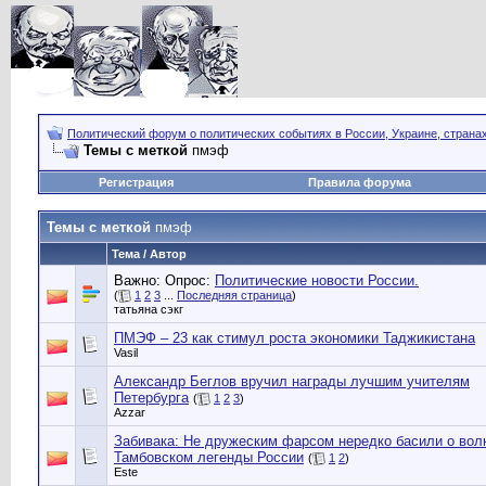
Политический форум о политических событиях в России, Украине, страна
Темы с меткой
пмэф
Регистрация
Правила форума
Темы с меткой
пмэф
Тема / Автор
Важно: Опрос:
Политические новости России.
(
1
2
3
...
Последняя страница
)
татьяна сэкг
ПМЭФ – 23 как стимул роста экономики Таджикистана
Vasil
Александр Беглов вручил награды лучшим учителям
Петербурга
(
1
2
3
)
Azzar
Забивака: Не дружеским фарсом нередко басили о вол
Тамбовском легенды России
(
1
2
)
Este