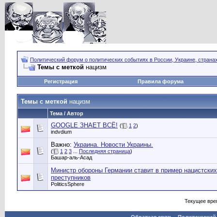
Политический форум о политических событиях в России, Украине, страна
Темы с меткой
нацизм
Регистрация
Правила форума
Темы с меткой
нацизм
Тема / Автор
GOOGLE ЗНАЕТ ВСЁ!
(
1
2
)
indvdium
Важно:
Украина. Новости Украины.
(
1
2
3
...
Последняя страница
)
Башар-аль-Асад
Министр обороны Германии ставит в пример нацистских
преступников
PoliticsSphere
Текущее вре