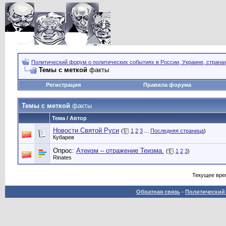
Политический форум о политических событиях в России, Украине, страна
Темы с меткой
факты
Регистрация
Правила форума
Темы с меткой
факты
Тема / Автор
Новости Святой Руси
(
1
2
3
...
Последняя страница
)
Кубарев
Опрос:
Атеизм – отражение Теизма.
(
1
2
3
)
Rinates
Текущее вре
Обратная связь
-
Политический 