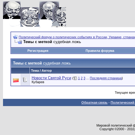
Политический форум о политических событиях в России, Украине, страна
Темы с меткой
судебная ложь
Регистрация
Правила форума
Темы с меткой
судебная ложь
Тема / Автор
Новости Святой Руси
(
1
2
3
...
Последняя страница
)
Кубарев
Текущее вре
Обратная связь
-
Политический 
Мировой политический фор
Copyright ©2000 - 2010,