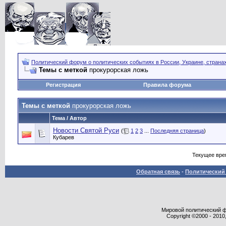
Политический форум о политических событиях в России, Украине, страна
Темы с меткой
прокурорская ложь
Регистрация
Правила форума
Темы с меткой
прокурорская ложь
Тема / Автор
Новости Святой Руси
(
1
2
3
...
Последняя страница
)
Кубарев
Текущее вре
Обратная связь
-
Политический 
Мировой политический фор
Copyright ©2000 - 2010,