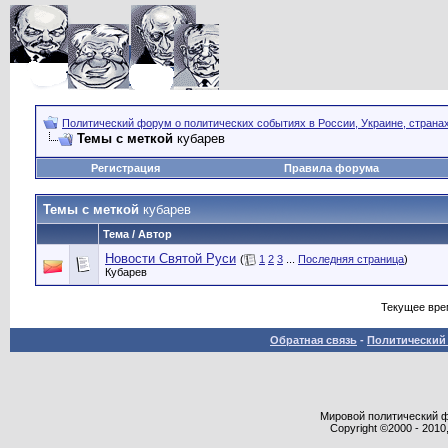
Политический форум о политических событиях в России, Украине, страна
Темы с меткой
кубарев
Регистрация
Правила форума
Темы с меткой
кубарев
Тема / Автор
Новости Святой Руси
(
1
2
3
...
Последняя страница
)
Кубарев
Текущее вре
Обратная связь
-
Политический 
Мировой политический фор
Copyright ©2000 - 2010,