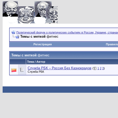
Политический форум о политических событиях в России, Украине, страна
Темы с меткой
фитнес
Регистрация
Правил
Темы с меткой
фитнес
Тема / Автор
Служба РБК – Россия Без Казнокрадов
(
1
2
3
)
Служба РБК