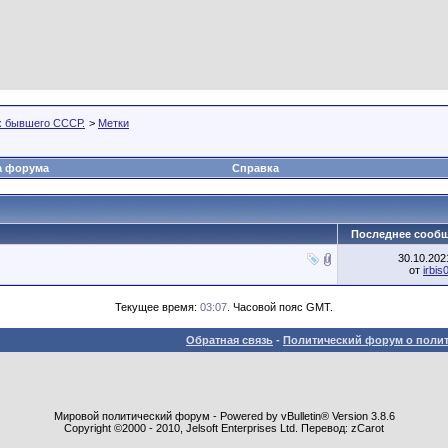
х бывшего СССР.
>
Метки
а форума
Справка
Последнее сооб
30.10.20
от
irbis
Текущее время:
03:07
. Часовой пояс GMT.
Обратная связь
-
Политический форум о полит
Мировой политический форум - Powered by vBulletin® Version 3.8.6
Copyright ©2000 - 2010, Jelsoft Enterprises Ltd. Перевод: zCarot