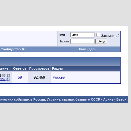
Имя
Запомнить?
Пароль
Сообщество
Календарь
щение
Ответов
Просмотров
Раздел
21
05:13
59
92,469
Россия
09sk
ических событиях в России, Украине, странах бывшего СССР.
-
Архив
-
Вверх