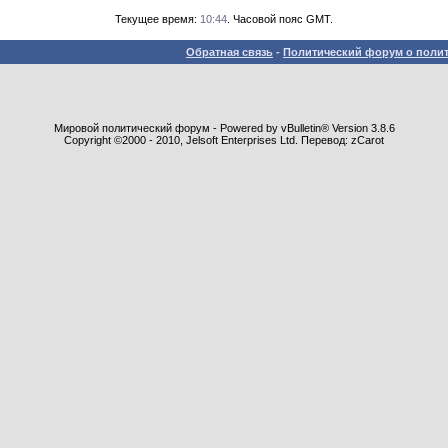
Текущее время:
10:44
. Часовой пояс GMT.
Обратная связь
-
Политический форум о полит
Мировой политический форум - Powered by vBulletin® Version 3.8.6
Copyright ©2000 - 2010, Jelsoft Enterprises Ltd. Перевод: zCarot