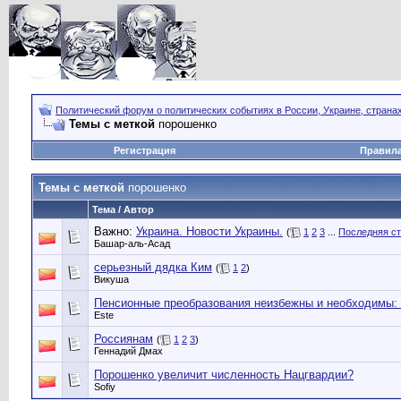
Политический форум о политических событиях в России, Украине, страна
Темы с меткой
порошенко
Регистрация
Правил
Темы с меткой
порошенко
Тема / Автор
Важно:
Украина. Новости Украины.
(
1
2
3
...
Последняя с
Башар-аль-Асад
серьезный дядка Ким
(
1
2
)
Викуша
Пенсионные преобразования неизбежны и необходимы:
Este
Россиянам
(
1
2
3
)
Геннадий Дмах
Порошенко увеличит численность Нацгвардии?
Sofiy