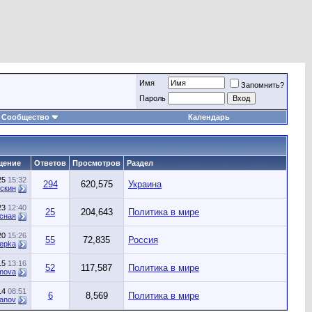
Имя
Запомнить?
Пароль
Сообщество
Календарь
щение
Ответов
Просмотров
Раздел
25
15:32
294
620,575
Украина
скин
23
12:40
25
204,643
Политика в мире
сная
20
15:26
55
72,835
Россия
epka
15
13:16
52
117,587
Политика в мире
omova
14
08:51
6
8,569
Политика в мире
hanov