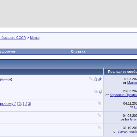
х бывшего СССР.
>
Метки
а форума
Справка
Последнее сооб
11.03.20
траница
)
от
Матро
28.03.20
от
Каролина Прекра
 почему?
04.11.20
(
1
2
3
)
от
G
04.08.20
от
Ira Gr
31.10.20
от
slavakrivos