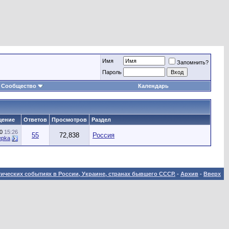
Имя
Запомнить?
Пароль
Сообщество
Календарь
щение
Ответов
Просмотров
Раздел
20
15:26
55
72,838
Россия
epka
ических событиях в России, Украине, странах бывшего СССР.
-
Архив
-
Вверх