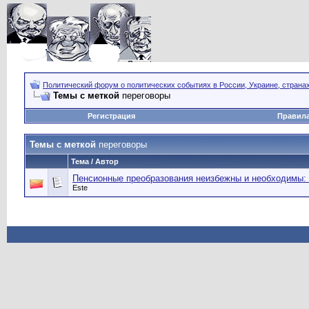
Политический форум о политических событиях в России, Украине, страна
Темы с меткой
переговоры
Регистрация
Правил
Темы с меткой
переговоры
Тема / Автор
Пенсионные преобразования неизбежны и необходимы:
Este