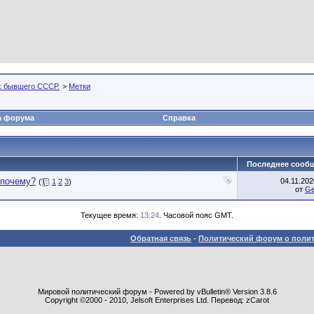
х бывшего СССР.
>
Метки
а форума
Справка
Последнее сооб
 почему?
04.11.20
(
1
2
3
)
от
G
Текущее время:
13:24
. Часовой пояс GMT.
Обратная связь
-
Политический форум о полит
Мировой политический форум - Powered by vBulletin® Version 3.8.6
Copyright ©2000 - 2010, Jelsoft Enterprises Ltd. Перевод: zCarot