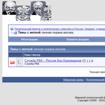
Политический форум о политических событиях в России, Украине, страна
Темы с меткой
личная охрана москва
Регистрация
Правила форума
Темы с меткой
личная охрана москва
Тема / Автор
Служба РБК – Россия Без Казнокрадов
(
1
2
3
)
Служба РБК
Текущее вре
Обратная связь
-
Политический 
Мировой политический фор
Copyright ©2000 - 2010,