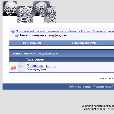
Политический форум о политических событиях в России, Украине, страна
Темы с меткой
краудфандинг
Регистрация
Правила форума
Темы с меткой
краудфандинг
Тема / Автор
Россиянам
(
1
2
3
)
Геннадий Дмах
Текущее вр
Обратная связь
-
Политический 
Мировой политический фор
Copyright ©2000 - 2010,