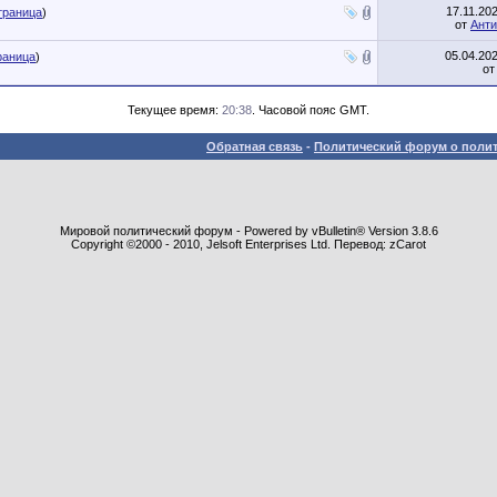
17.11.20
траница
)
от
Анти
05.04.20
раница
)
о
Текущее время:
20:38
. Часовой пояс GMT.
Обратная связь
-
Политический форум о полит
Мировой политический форум - Powered by vBulletin® Version 3.8.6
Copyright ©2000 - 2010, Jelsoft Enterprises Ltd. Перевод: zCarot