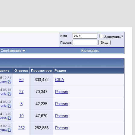
Имя
Запомнить?
Пароль
Сообщество
Календарь
щение
Ответов
Просмотров
Раздел
25
12:31
69
303,472
США
скин
24
06:18
27
70,347
Россия
onic
24
06:08
5
42,235
Россия
onic
24
13:46
10
47,670
Россия
овок
23
02:26
252
282,885
Россия
куша