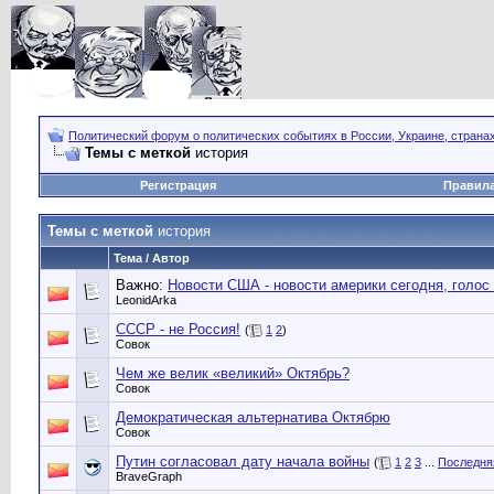
Политический форум о политических событиях в России, Украине, страна
Темы с меткой
история
Регистрация
Правил
Темы с меткой
история
Тема / Автор
Важно:
Новости США - новости америки сегодня, голос
LeonidArka
СССР - не Россия!
(
1
2
)
Совок
Чем же велик «великий» Октябрь?
Совок
Демократическая альтернатива Октябрю
Совок
Путин согласовал дату начала войны
(
1
2
3
...
Последня
BraveGraph