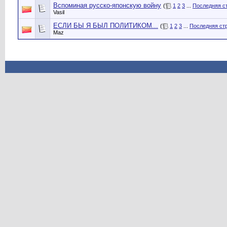
Вспоминая русско-японскую войну
(
1
2
3
...
Последняя с
Vasil
ЕСЛИ БЫ Я БЫЛ ПОЛИТИКОМ...
(
1
2
3
...
Последняя ст
Maz