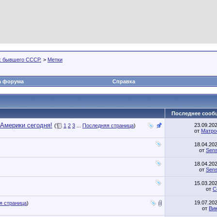
х бывшего СССР.
>
Метки
а форума
Справка
Последнее сооб
 Америки сегодня!
23.09.20
(
1
2
3
...
Последняя страница
)
от
Матро
18.04.20
от
Sens
18.04.20
от
Sens
15.03.20
от
С
19.07.20
я страница
)
от
Ви