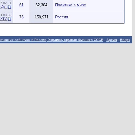
22
02:31
61
62,304
Политика в мире
-Дот
21
00:36
73
159,971
Россия
т
XTV
ических событиях в России, Украине, странах бывшего СССР.
-
Архив
-
Вверх