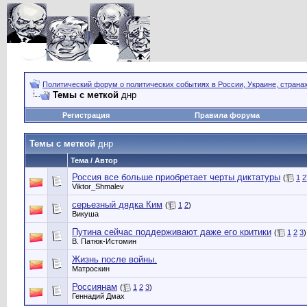
Политический форум о политических событиях в России, Украине, страна
Темы с меткой
днр
Регистрация
Правила форума
Темы с меткой
днр
Тема / Автор
Россия все больше приобретает черты диктатуры
(
1
2
Viktor_Shmalev
серьезный дядка Ким
(
1
2
)
Викуша
Путина сейчас поддерживают даже его критики
(
1
2
3
)
В. Патюк-Истомин
Жизнь после войны.
Матроскин
Россиянам
(
1
2
3
)
Геннадий Дмах