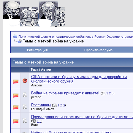
Политический форум о политических событиях в России, Украине, страна
Темы с меткой
война на украине
Регистрация
Правила форума
Темы с меткой
война на украине
Тема / Автор
США вложили в Украину миллиарды для разработки
биологического оружия
Алксей
Война на Украине приведет к нищете!
(
1
2
3
)
person
Россиянам
(
1
2
3
)
Геннадий Дмах
Преследование инакомыслящих на Украине достигло п
(
1
2
)
Este
Война на Украине уничтожает детские сады