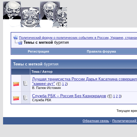
Политический форум о политических событиях в России, Украине, страна
Темы с меткой
бурятия
Регистрация
Правила форума
Темы с меткой
бурятия
Тема / Автор
Лучшая теннисистка России Дарья Касаткина соверши
"каминг-аут"
(
1
2
)
В. Патюк-Истомин
Служба РБК – Россия Без Казнокрадов
(
1
2
3
)
Служба РБК
Текущее вре
Обратная связь
-
Политический 