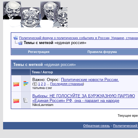
Политический форум о политических событиях в России, Украине, страна
Темы с меткой
«единая россия»
Регистрация
Правила форума
Темы с меткой
«единая россия»
Тема / Автор
Важно: Опрос:
Политические новости России.
(
1
2
3
...
Последняя страница
)
татьяна сэкг
Выборы: НЕ ГОЛОСУЙТЕ ЗА БУРЖУАЗНУЮ ПАРТИЮ
«Единая Россия» РФ, она - паразит на народе
NikoLavretam
Текущее вр
Обратная связь
-
Политический 