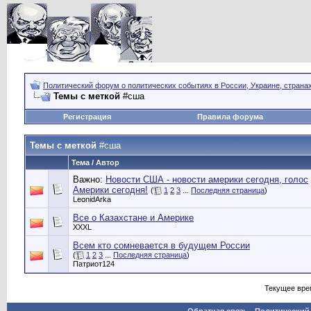
Политический форум о политических событиях в России, Украине, страна
Темы с меткой
#сша
Регистрация
Правила форума
Темы с меткой
#сша
Тема / Автор
Важно:
Новости США - новости америки сегодня, голос
Америки сегодня!
(
1
2
3
...
Последняя страница
)
LeonidArka
Все о Казахстане и Америке
XXXL
Всем кто сомневается в будущем России
(
1
2
3
...
Последняя страница
)
Патриот124
Текущее вре