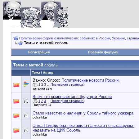
Политический форум о политических событиях в России, Украине, страна
Темы с меткой
соболь
Регистрация
Правила форума
Темы с меткой
соболь
Тема / Автор
Важно: Опрос:
Политические новости России.
(
1
2
3
...
Последняя страница
)
татьяна сэкг
Всем кто сомневается в будущем России
(
1
2
3
...
Последняя страница
)
Патриот124
Стало известно о наличии у Соболь тайного ухажера
politathka
Элла Памфилова поставила на место попытавшуюся
надавить на ЦИК Соболь
politathka