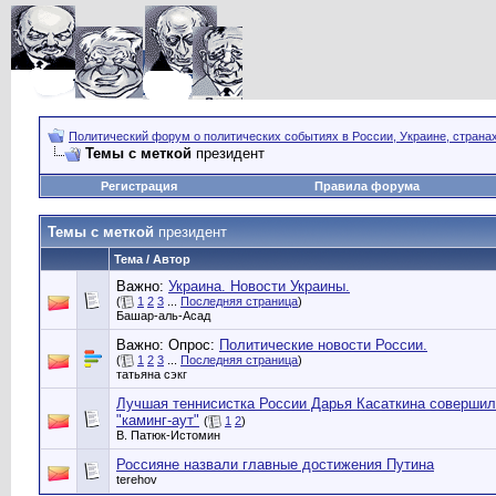
Политический форум о политических событиях в России, Украине, страна
Темы с меткой
президент
Регистрация
Правила форума
Темы с меткой
президент
Тема / Автор
Важно:
Украина. Новости Украины.
(
1
2
3
...
Последняя страница
)
Башар-аль-Асад
Важно: Опрос:
Политические новости России.
(
1
2
3
...
Последняя страница
)
татьяна сэкг
Лучшая теннисистка России Дарья Касаткина соверши
"каминг-аут"
(
1
2
)
В. Патюк-Истомин
Россияне назвали главные достижения Путина
terehov