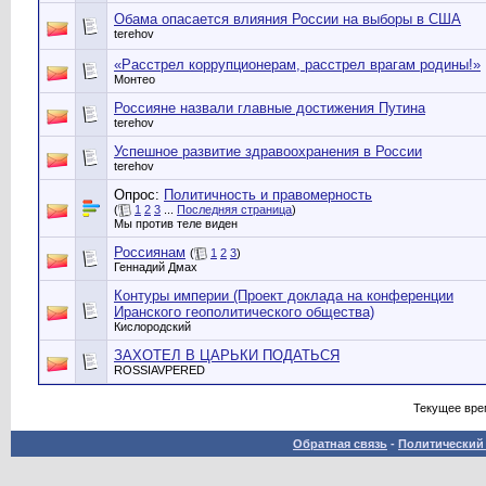
Обама опасается влияния России на выборы в США
terehov
«Расстрел коррупционерам, расстрел врагам родины!»
Монтео
Россияне назвали главные достижения Путина
terehov
Успешное развитие здравоохранения в России
terehov
Опрос:
Политичность и правомерность
(
1
2
3
...
Последняя страница
)
Мы против теле виден
Россиянам
(
1
2
3
)
Геннадий Дмах
Контуры империи (Проект доклада на конференции
Иранского геополитического общества)
Кислородский
ЗАХОТЕЛ В ЦАРЬКИ ПОДАТЬСЯ
ROSSIAVPERED
Текущее вре
Обратная связь
-
Политический 