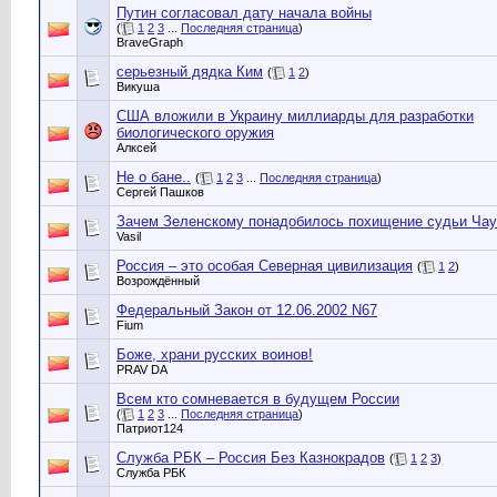
Путин согласовал дату начала войны
(
1
2
3
...
Последняя страница
)
BraveGraph
серьезный дядка Ким
(
1
2
)
Викуша
США вложили в Украину миллиарды для разработки
биологического оружия
Алксей
Не о бане..
(
1
2
3
...
Последняя страница
)
Сергей Пашков
Зачем Зеленскому понадобилось похищение судьи Чау
Vasil
Россия – это особая Северная цивилизация
(
1
2
)
Возрождённый
Федеральный Закон от 12.06.2002 N67
Fium
Боже, храни русских воинов!
PRAV DA
Всем кто сомневается в будущем России
(
1
2
3
...
Последняя страница
)
Патриот124
Служба РБК – Россия Без Казнокрадов
(
1
2
3
)
Служба РБК