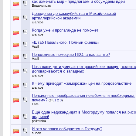
как изменить мир - предлагаем и обсуждаем идеи
Владимирам
Доведение до самоубийства в Михайловской
артиллерийской академии
шелков
Когда уже и пропаганда не поможет
шелков
«Штаб Навального. Полный финиш»
Vasil
Неполживые немецкие НКО: а нас за что?
Vasil
Пока наши дети умирают от российских вакцин, «элиты
договариваются о западных
шелков
К чему приводит «заморозка» цен на продовольствие
шелков
Пенсионные преобразования неизбежны и необходимы:
почему?
(
1
2
3
)
Este
Ещё один недокандидат в Мосгордуму попался на рисо
подписей
politathka
И это человек собирается в Госдуму?
suhov