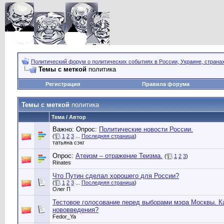
Политический форум о политических событиях в России, Украине, страна
Темы с меткой
политика
Регистрация
Правила форума
Темы с меткой
политика
Тема / Автор
Важно: Опрос:
Политические новости России.
(
1
2
3
...
Последняя страница
)
татьяна сэкг
Опрос:
Атеизм – отражение Теизма.
(
1
2
3
)
Rinates
Что Путин сделал хорошего для России?
(
1
2
3
...
Последняя страница
)
Олег П
Тестовое голосование перед выборами мэра Москвы. К
нововведения?
Fedor_Ya