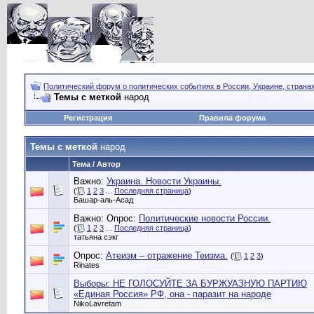
Политический форум о политических событиях в России, Украине, страна
Темы с меткой
народ
Регистрация
Правила форума
Темы с меткой
народ
Тема / Автор
Важно:
Украина. Новости Украины.
(
1
2
3
...
Последняя страница
)
Башар-аль-Асад
Важно: Опрос:
Политические новости России.
(
1
2
3
...
Последняя страница
)
татьяна сэкг
Опрос:
Атеизм – отражение Теизма.
(
1
2
3
)
Rinates
Выборы: НЕ ГОЛОСУЙТЕ ЗА БУРЖУАЗНУЮ ПАРТИЮ
«Единая Россия» РФ, она - паразит на народе
NikoLavretam