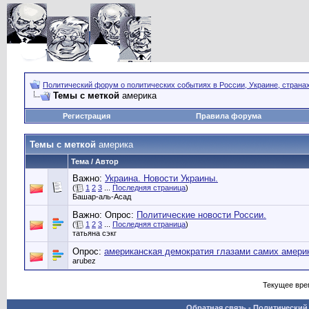
Политический форум о политических событиях в России, Украине, страна
Темы с меткой
америка
Регистрация
Правила форума
Темы с меткой
америка
Тема / Автор
Важно:
Украина. Новости Украины.
(
1
2
3
...
Последняя страница
)
Башар-аль-Асад
Важно: Опрос:
Политические новости России.
(
1
2
3
...
Последняя страница
)
татьяна сэкг
Опрос:
американская демократия глазами самих амери
arubez
Текущее вре
Обратная связь
-
Политический 