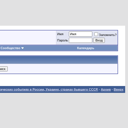
Имя
Запомнить?
Пароль
Сообщество
Календарь
ических событиях в России, Украине, странах бывшего СССР.
-
Архив
-
Вверх