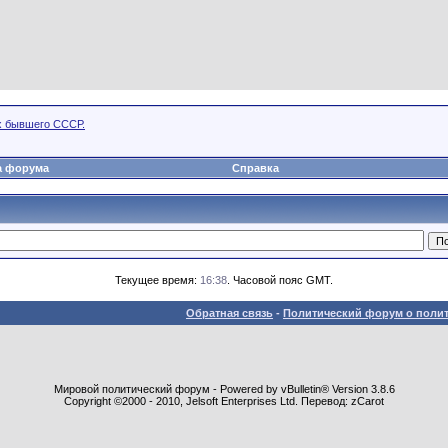
х бывшего СССР.
а форума
Справка
Текущее время:
16:38
. Часовой пояс GMT.
Обратная связь
-
Политический форум о полит
Мировой политический форум - Powered by vBulletin® Version 3.8.6
Copyright ©2000 - 2010, Jelsoft Enterprises Ltd. Перевод: zCarot